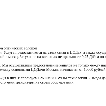
жа оптических волокон
и. Услуга предоставляется на узлах связи в ЦОДах, а также осу
лей в месяц. Затухание на волокнах не превышает 0,25 Дб/км по
/с. Мы осуществляем предоставление каналов не только между 
 между основными ЦОДами Москвы начинается от 10000 рублей з
МБДы в них. Используем CWDM и DWDM технологии. Лямбда дает
осто меня трансиверы на своем оборудовании